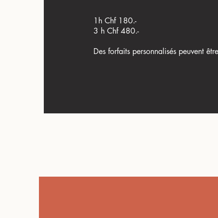
1h Chf 180.-
3 h Chf 480.-
Des forfaits personnalisés peuvent êt
LET'S GO !