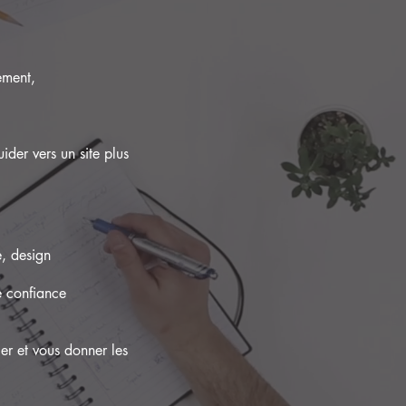
ement,
ider vers un site plus
, design
e confiance
ler et vous donner les