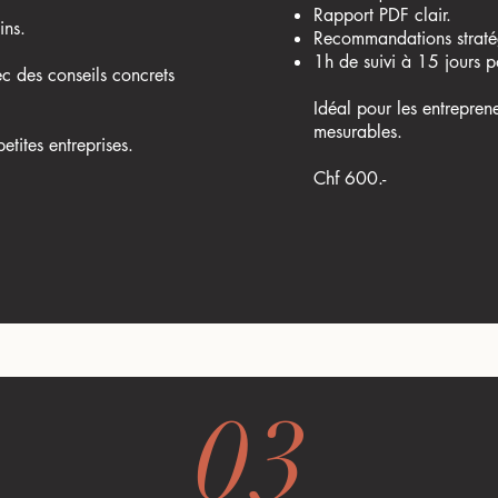
Rapport PDF clair.
ins.
Recommandations straté
1h de suivi à 15 jours p
ec des c
onseils concrets
Idéal pour les entreprene
mesurables.
etites entreprises.
Chf 600.-
LET'S GO !
03