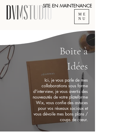
SITE EN MAINTENANCE
ME
NU
Boite à
Idées
Ici, je vous parle de mes
collaborations sous forme
d'interview, je vous avertis des
nouveautés de votre plateforme
Wix, vous confie des astuces
pour vos réseaux sociaux et
vous dévoile mes bons plans /
coups de cœur.