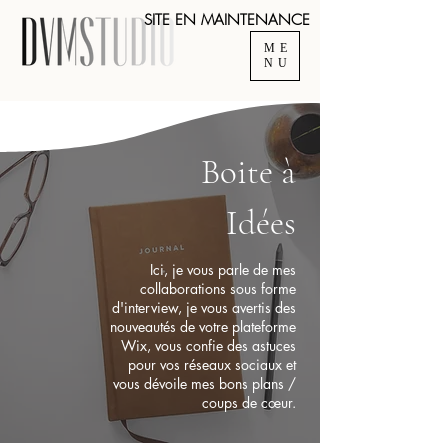
SITE EN MAINTENANCE
ME
NU
Boite à
Idées
Ici, je vous parle de mes
collaborations sous forme
d'interview, je vous avertis des
nouveautés de votre plateforme
Wix, vous confie des astuces
pour vos réseaux sociaux et
vous dévoile mes bons plans /
coups de cœur.