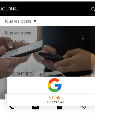
JOURNAL
Tous les posts
Tous les posts
WEB & WIX
SOCIAL
IDENTITÉ &
DESIGN
RENCONTRES
SOCIAL
Les Réels arrivent sur Facebook