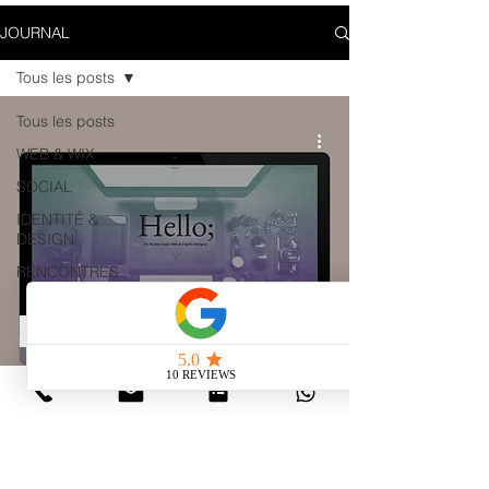
JOURNAL
Tous les posts
Tous les posts
WEB & WIX
SOCIAL
IDENTITÉ &
DESIGN
RENCONTRES
WEB & WIX
Quels sont les divers types de site
web ?