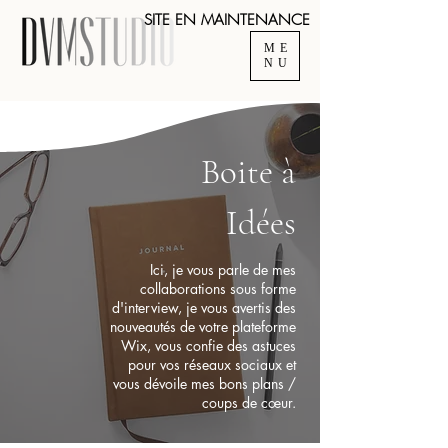
SITE EN MAINTENANCE
ME
NU
Boite à
Idées
Ici, je vous parle de mes
collaborations sous forme
d'interview, je vous avertis des
nouveautés de votre plateforme
Wix, vous confie des astuces
pour vos réseaux sociaux et
vous dévoile mes bons plans /
coups de cœur.