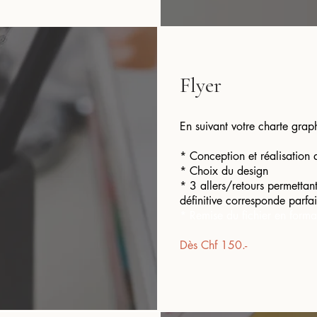
Flyer
En suivant votre charte grap
* Conception et réalisation
* Choix du design
*
3 allers/retours permettant
définitive corresponde parfa
* Remise du fichier en forma
Dès Chf 150.-