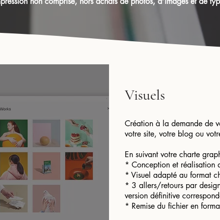
pression non comprise, hors achats de photos, d’images et de ty
Visuels
Création à la demande de vo
votre site, votre blog ou votr
En suivant votre charte grap
* Conception et réalisation 
* Visuel adapté au format ch
* 3 allers/retours par design
version définitive correspon
* Remise du fichier en for