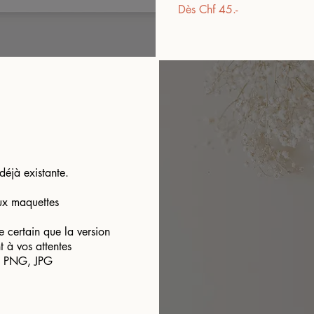
Dès Chf 45.-
déjà existante.
ux maquettes
e certain que la version
t à vos attentes
F, PNG, JPG