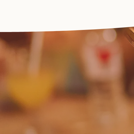
//
Res
Co