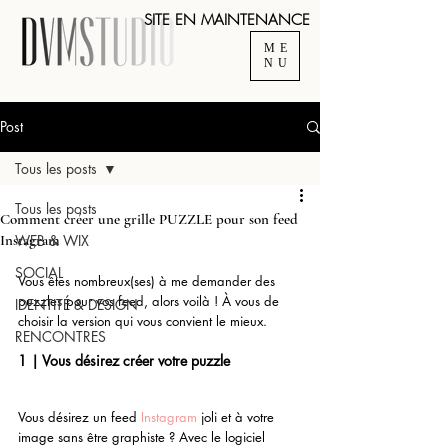
SITE EN MAINTENANCE
ME
NU
Post
Tous les posts
Tous les posts
Comment créer une grille PUZZLE pour son feed
Instagram
WEB & WIX
SOCIAL
Vous êtes nombreux(ses) à me demander des 
puzzles pour vos feed, alors voilà ! À vous de 
IDENTITÉ & DESIGN
choisir la version qui vous convient le mieux. 
RENCONTRES
1 | Vous désirez créer votre puzzle 
Vous désirez un feed
Instagram
joli et à votre 
image sans être graphiste ? Avec le logiciel 