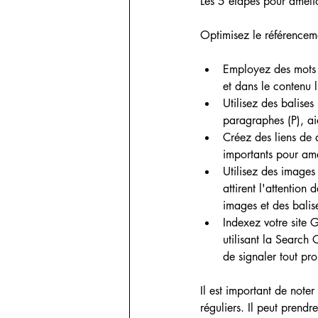
Les 5 étapes pour amélio
Optimisez le référenceme
Employez des mots cl
et dans le contenu 
Utilisez des balises
paragraphes (P), ai
Créez des liens de q
importants pour amé
Utilisez des images 
attirent l'attention 
images et des balise
Indexez votre site 
utilisant la Search
de signaler tout pr
Il est important de noter
réguliers. Il peut prendr