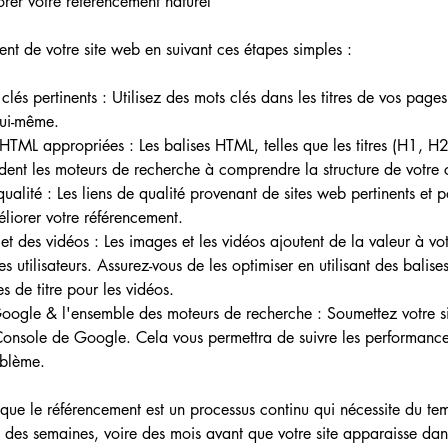
rer votre référencement naturel
nt de votre site web en suivant ces étapes simples :
és pertinents : Utilisez des mots clés dans les titres de vos pages
lui-même.
 HTML appropriées : Les balises HTML, telles que les titres (H1, H2,
dent les moteurs de recherche à comprendre la structure de votre 
ualité : Les liens de qualité provenant de sites web pertinents et p
liorer votre référencement.
et des vidéos : Les images et les vidéos ajoutent de la valeur à vo
des utilisateurs. Assurez-vous de les optimiser en utilisant des balises
s de titre pour les vidéos.
Google & l'ensemble des moteurs de recherche : Soumettez votre s
 Console de Google. Cela vous permettra de suivre les performances
oblème.
 que le référencement est un processus continu qui nécessite du tem
e des semaines, voire des mois avant que votre site apparaisse dans