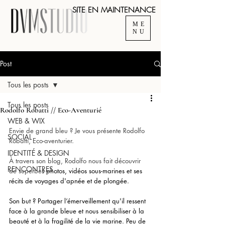
SITE EN MAINTENANCE
ME
NU
Post
Tous les posts
Tous les posts
Rodolfo Robatti // Eco-Aventurié
WEB & WIX
Envie de grand bleu ? Je vous présente Rodolfo 
SOCIAL
Robatti, Eco-aventurier.
IDENTITÉ & DESIGN
À travers son blog, Rodolfo nous fait découvrir 
RENCONTRES
de superbe
s photos, vidéos sous-marines et ses 
récits de voyages d'apnée et de plongée. 
Son but ? Partager l’émerveillement qu'il ressent 
face à la grande bleue et nous sensibiliser à la 
beauté et à la fragilité de la vie marine. Peu de 