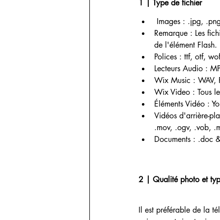
1 | Type de fichier 
 Images : .jpg, .png
Remarque : Les fichi
de l'élément Flash.
Polices : ttf, otf, wo
Lecteurs Audio : M
Wix Music : WAV, 
Wix Video : Tous le
Éléments Vidéo : Y
Vidéos d'arrière-pl
.mov, .ogv, .vob, .m
Documents : .doc & 
2 | Qualité photo et type 
Il est préférable de la 