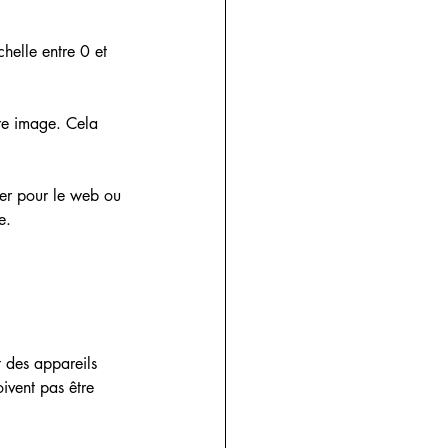
chelle entre 0 et 
tre image. Cela 
trer pour le web ou 
e.
 des appareils 
ivent pas être 