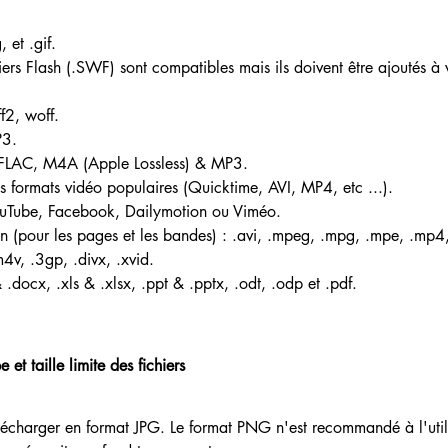
, et .gif.
ers Flash (.SWF) sont compatibles mais ils doivent être ajoutés à v
ff2, woff.
P3. 
FLAC, M4A (Apple Lossless) & MP3. 
s formats vidéo populaires (Quicktime, AVI, MP4, etc ...). 
ouTube, Facebook, Dailymotion ou Viméo. 
an (pour les pages et les bandes) : .avi, .mpeg, .mpg, .mpe, .mp
4v, .3gp, .divx, .xvid. 
.docx, .xls & .xlsx, .ppt & .pptx, .odt, .odp et .pdf. 
et taille limite des fichiers 
télécharger en format JPG. Le format PNG n'est recommandé à l'util