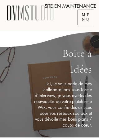
SITE EN MAINTENANCE
ME
NU
Boite à
Idées
Ici, je vous parle de mes
collaborations sous forme
d'interview, je vous avertis des
nouveautés de votre plateforme
Wix, vous confie des astuces
pour vos réseaux sociaux et
vous dévoile mes bons plans /
coups de cœur.