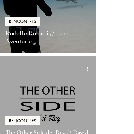
RENCONTRES
Rodolfo Robatti // Eco-
Aventurié
RENCONTRES
The Other Side del Rey // David