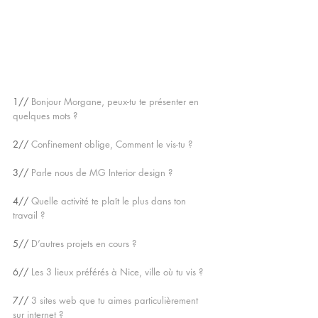
1//
 Bonjour Morgane, peux-tu te présenter en 
quelques mots ?
2//
 Confinement oblige, Comment le vis-tu ? 
3//
 Parle nous de MG Interior design ?
4// 
Quelle activité te plaît le plus dans ton 
travail ?
5//
 D’autres projets en cours ?
6// 
Les 3 lieux préférés à Nice, ville où tu vis ?
7// 
3 sites web que tu aimes particulièrement 
sur internet ?