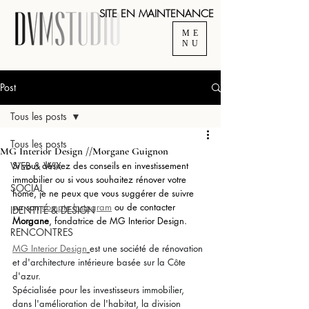
SITE EN MAINTENANCE
ME
NU
Post
Tous les posts
Tous les posts
MG Interior Design //Morgane Guignon
WEB & WIX
Si vous désirez des conseils en investissement 
immobilier ou si vous souhaitez rénover votre 
SOCIAL
home, je ne peux que vous suggérer de suivre 
sur son 
compte Instagram
 ou de contacter 
IDENTITÉ & DESIGN
Morgane
, fondatrice de MG Interior Design.
RENCONTRES
MG Interior Design
est une société de rénovation 
et d'architecture intérieure basée sur la Côte 
d'azur. 
Spécialisée pour les investisseurs immobilier, 
dans l'amélioration de l'habitat, la division 