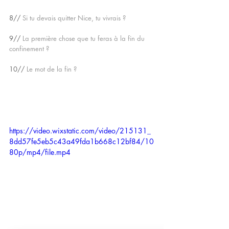
8// 
Si tu devais quitter Nice, tu vivrais ?
9// 
La première chose que tu feras à la fin du 
confinement ?
10//
 Le mot de la fin ?
https://video.wixstatic.com/video/215131_
8dd57fe5eb5c43a49fda1b668c12bf84/10
80p/mp4/file.mp4