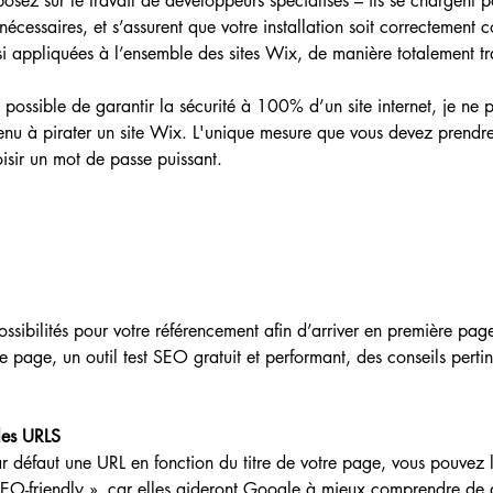
sez sur le travail de développeurs spécialisés – ils se chargent p
 nécessaires, et s’assurent que votre installation soit correctement c
nsi appliquées à l’ensemble des sites Wix, de manière totalement t
s possible de garantir la sécurité à 100% d’un site internet, je ne
enu à pirater un site Wix.​ L'unique mesure que vous devez prendre
oisir un mot de passe puissant.
ossibilités pour votre référencement afin d’arriver en première pa
 page, un outil test SEO gratuit et performant, des conseils pertin
les URLS
r défaut une URL en fonction du titre de votre page, vous pouvez l
SEO-friendly », car elles aideront Google à mieux comprendre de q