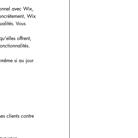
ionnel avec Wix, 
concrètement, Wix 
alités.​ Vous 
'elles offrent,​
nctionnalités. 
(même si au jour 
es clients contre 