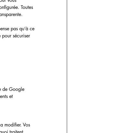
our vous 
onfigurée. Toutes 
ransparente. 
 pense pas qu’à ce 
 pour sécuriser 
ge de Google 
ents et 
a modifier. Vos 
uoi traitent 