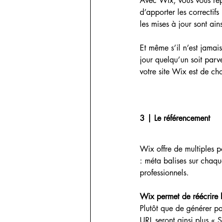
Avec Wix, vous vous repo
d’apporter les correctifs
les mises à jour sont ai
Et même s’il n’est jamai
jour quelqu’un soit parv
votre site Wix est de ch
3 | Le référencement
Wix offre de multiples p
: méta balises sur chaque
professionnels.​
Wix permet de réécrire 
Plutôt que de générer pa
URL seront ainsi plus « 