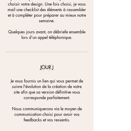
choisir votre design. Une fois choisi, je vous
mail une checklist des éléments à rassembler
et à compléter pour préparer au mieux notre
semaine.
Quelques jours avant, on débriefe ensemble
lors d’un appel téléphonique.
04
JOUR J
Je vous fournis un lien qui vous permet de
suivre l'évolution de la création de votre
site
afin que sa version définitive vous
corresponde parfaitement.​​​​​
Nous communiquerons via le moyen de
communication choisi pour avoir vos
feedbacks et vos ressentis.