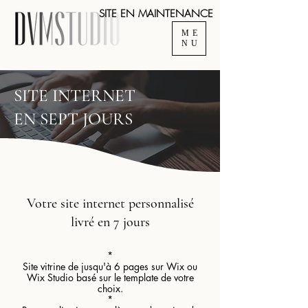
SITE EN MAINTENANCE
ME
NU
SITE INTERNET
EN SEPT JOURS
Votre site internet personnalisé
livré en 7 jours
*
Site vitrine de jusqu'à 6 pages sur Wix ou
Wix Studio basé sur le template de votre
choix.
*